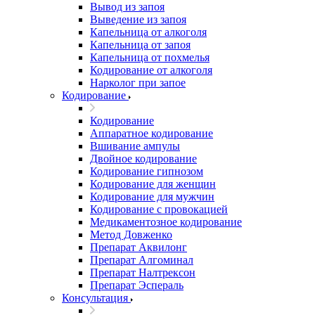
Вывод из запоя
Выведение из запоя
Капельница от алкоголя
Капельница от запоя
Капельница от похмелья
Кодирование от алкоголя
Нарколог при запое
Кодирование
Кодирование
Аппаратное кодирование
Вшивание ампулы
Двойное кодирование
Кодирование гипнозом
Кодирование для женщин
Кодирование для мужчин
Кодирование с провокацией
Медикаментозное кодирование
Метод Довженко
Препарат Аквилонг
Препарат Алгоминал
Препарат Налтрексон
Препарат Эспераль
Консультация