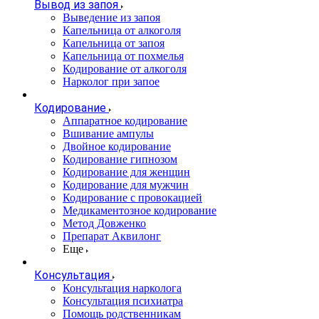
Вывод из запоя
Выведение из запоя
Капельница от алкоголя
Капельница от запоя
Капельница от похмелья
Кодирование от алкоголя
Нарколог при запое
Кодирование
Аппаратное кодирование
Вшивание ампулы
Двойное кодирование
Кодирование гипнозом
Кодирование для женщин
Кодирование для мужчин
Кодирование с провокацией
Медикаментозное кодирование
Метод Довженко
Препарат Аквилонг
Еще
Консультация
Консультация нарколога
Консультация психиатра
Помощь родственникам