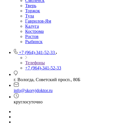
Смоленск
Тверь
Торжок
Тула
Гаврилов-Ям
Калуга
Кострома
Ростов
Рыбинск
+7 (964)-341-52-33
Телефоны
+7 (964)-341-52-33
г. Вологда, Советский просп., 80Б
info@skoryjdoktor.ru
круглосуточно