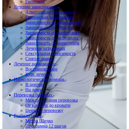
Гипнозом
Лечение зависимости
Алкогольная зависимость
Героиновая зависимость
Зависимость от амфетамина
Зависимость от Лирики
Зависимость от марихуаны
Зависимость от мефедрона
Зависимость от наркотиков
Лечение игромании
Сексуальная зависимость
Снятие ломки
Лечение наркомании
Восстановление
Курс лечения
Наркологическая помощь
В центре
На дому
Перевозка больных
Междугородняя перевозка
От кровати до кровати
Цены на перевозку
Реабилитация
Метод Шичко
Программа 12 шагов