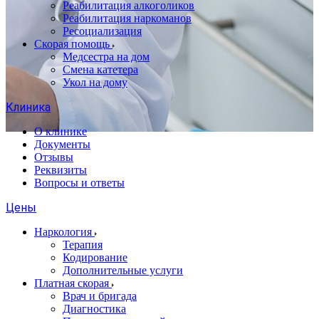
Реабилитация алкоголиков
Реабилитация наркоманов
Ресоциализация
Скорая помощь
Медсестра на дом
Смена катетера
Укол на дому
Клиника
О клинике
Документы
Отзывы
Реквизиты
Вопросы и ответы
Цены
Наркология
Терапия
Кодирование
Дополнительные услуги
Платная скорая
Врач и бригада
Диагностика