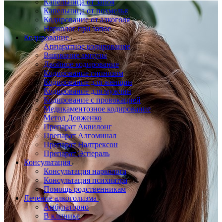
Капельница от запоя
Капельница от похмелья
Кодирование от алкоголя
Нарколог при запое
Кодирование
Аппаратное кодирование
Вшивание ампулы
Двойное кодирование
Кодирование гипнозом
Кодирование для женщин
Кодирование для мужчин
Кодирование с провокацией
Медикаментозное кодирование
Метод Довженко
Препарат Аквилонг
Препарат Алгоминал
Препарат Налтрексон
Препарат Эспераль
Консультация
Консультация нарколога
Консультация психиатра
Помощь родственникам
Лечение алкоголизма
Амбулаторно
В клинике