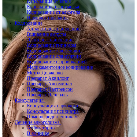
Капельница от запоя
Капельница от похмелья
Кодирование от алкоголя
Нарколог при запое
Кодирование
Аппаратное кодирование
Вшивание ампулы
Двойное кодирование
Кодирование гипнозом
Кодирование для женщин
Кодирование для мужчин
Кодирование с провокацией
Медикаментозное кодирование
Метод Довженко
Препарат Аквилонг
Препарат Алгоминал
Препарат Налтрексон
Препарат Эспераль
Консультация
Консультация нарколога
Консультация психиатра
Помощь родственникам
Лечение алкоголизма
Амбулаторно
В клинике