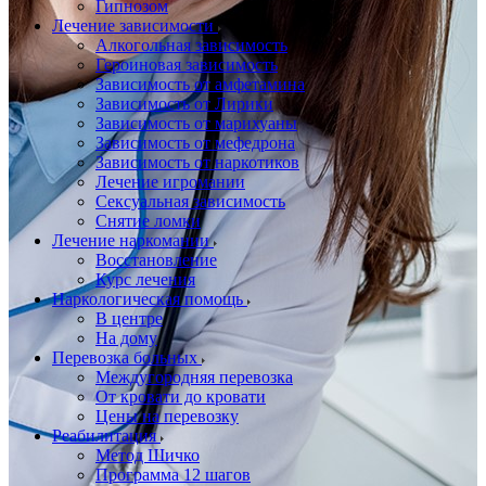
Гипнозом
Лечение зависимости
Алкогольная зависимость
Героиновая зависимость
Зависимость от амфетамина
Зависимость от Лирики
Зависимость от марихуаны
Зависимость от мефедрона
Зависимость от наркотиков
Лечение игромании
Сексуальная зависимость
Снятие ломки
Лечение наркомании
Восстановление
Курс лечения
Наркологическая помощь
В центре
На дому
Перевозка больных
Междугородняя перевозка
От кровати до кровати
Цены на перевозку
Реабилитация
Метод Шичко
Программа 12 шагов