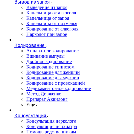
Вывод из запоя
Выведение из запоя
Капельница от алкоголя
Капельница от запоя
Капельница от похмелья
Кодирование от алкоголя
Нарколог при запое
Кодирование
Аппаратное кодирование
Вшивание ампулы
Двойное кодирование
Кодирование гипнозом
Кодирование для женщин
Кодирование для мужчин
Кодирование с провокацией
Медикаментозное кодирование
Метод Довженко
Препарат Аквилонг
Еще
Консультация
Консультация нарколога
Консультация психиатра
Помощь родственникам