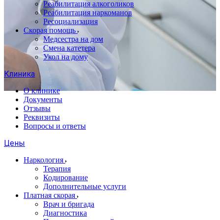
Реабилитация алкоголиков
Реабилитация наркоманов
Ресоциализация
Скорая помощь
Медсестра на дом
Смена катетера
Укол на дому
Клиника
О клинике
Документы
Отзывы
Реквизиты
Вопросы и ответы
Цены
Наркология
Терапия
Кодирование
Дополнительные услуги
Платная скорая
Врач и бригада
Диагностика